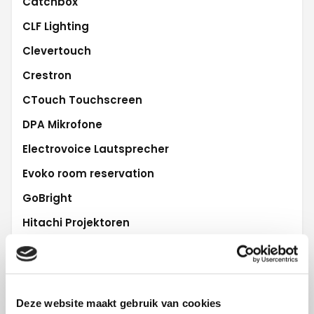
Catchbox
CLF Lighting
Clevertouch
Crestron
CTouch Touchscreen
DPA Mikrofone
Electrovoice Lautsprecher
Evoko room reservation
GoBright
Hitachi Projektoren
iiyama Touchscreen
L'Acoustics Audio
Lifesize Videoconferencing
Deze website maakt gebruik van cookies