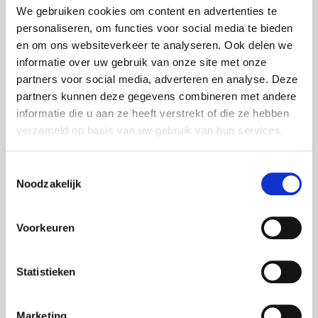
LG Displays
We gebruiken cookies om content en advertenties te
personaliseren, om functies voor social media te bieden
LG Videowände
en om ons websiteverkeer te analyseren. Ook delen we
Martin Harman Licht
informatie over uw gebruik van onze site met onze
partners voor social media, adverteren en analyse. Deze
Meyer Sound Lautsprecher
partners kunnen deze gegevens combineren met andere
MS Surface Hub 2S
informatie die u aan ze heeft verstrekt of die ze hebben
Neumann Audio
verzameld op basis van uw gebruik van hun services.
Nexo Lautsprecher
Toestemmingsselectie
Optoma Projektoren
Noodzakelijk
Oxo Licht
Voorkeuren
Panasonic Projektoren
Panasonic Kameras
Statistieken
Philips Displays
Polycom Videokonferenz
Marketing