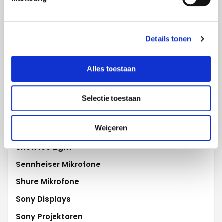
Projecta Projektionswände
Promethean Activ
Details tonen
Robe Beleuchtung
Robert Juliat
Alles toestaan
Samsung Displays
Samsung Flip
Selectie toestaan
Scala digital signage
Weigeren
Sharp WCD
Showtec Light
Sennheiser Mikrofone
Shure Mikrofone
Sony Displays
Sony Projektoren