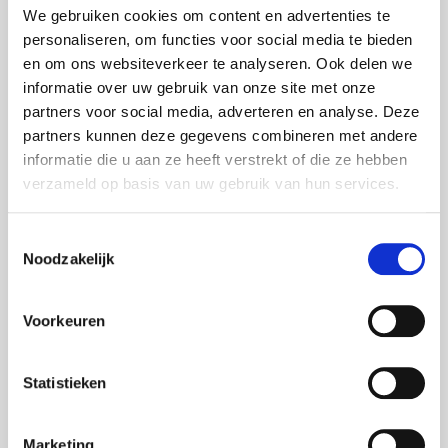
LG Displays
We gebruiken cookies om content en advertenties te
personaliseren, om functies voor social media te bieden
LG Videowände
en om ons websiteverkeer te analyseren. Ook delen we
Martin Harman Licht
informatie over uw gebruik van onze site met onze
partners voor social media, adverteren en analyse. Deze
Meyer Sound Lautsprecher
partners kunnen deze gegevens combineren met andere
MS Surface Hub 2S
informatie die u aan ze heeft verstrekt of die ze hebben
Neumann Audio
verzameld op basis van uw gebruik van hun services.
Nexo Lautsprecher
Toestemmingsselectie
Optoma Projektoren
Noodzakelijk
Oxo Licht
Voorkeuren
Panasonic Projektoren
Panasonic Kameras
Statistieken
Philips Displays
Polycom Videokonferenz
Marketing