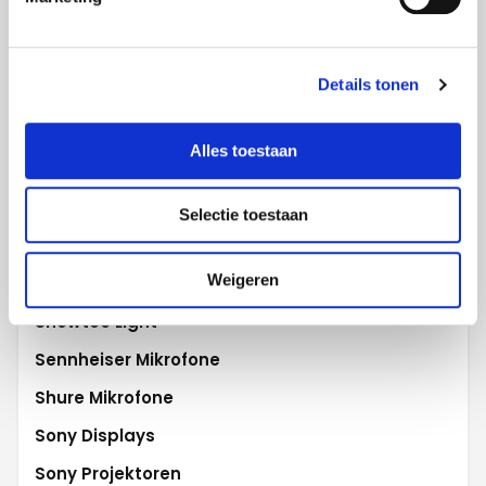
Projecta Projektionswände
Promethean Activ
Details tonen
Robe Beleuchtung
Robert Juliat
Alles toestaan
Samsung Displays
Samsung Flip
Selectie toestaan
Scala digital signage
Weigeren
Sharp WCD
Showtec Light
Sennheiser Mikrofone
Shure Mikrofone
Sony Displays
Sony Projektoren