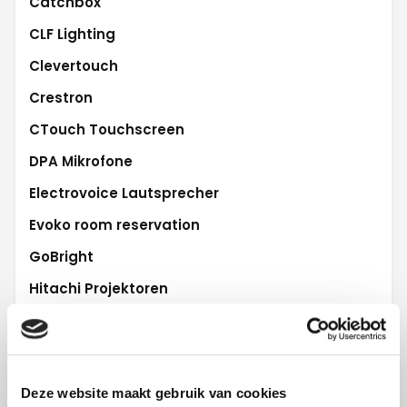
Catchbox
CLF Lighting
Clevertouch
Crestron
CTouch Touchscreen
DPA Mikrofone
Electrovoice Lautsprecher
Evoko room reservation
GoBright
Hitachi Projektoren
iiyama Touchscreen
L'Acoustics Audio
Lifesize Videoconferencing
Deze website maakt gebruik van cookies