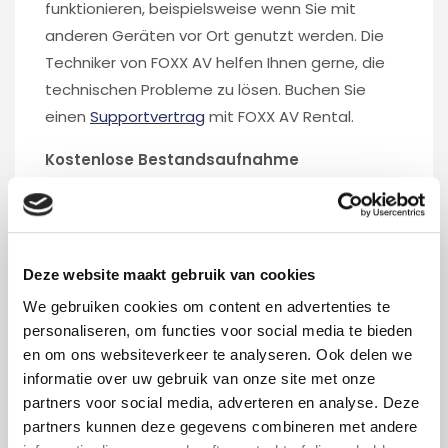
funktionieren, beispielsweise wenn Sie mit
anderen Geräten vor Ort genutzt werden. Die
Techniker von FOXX AV helfen Ihnen gerne, die
technischen Probleme zu lösen. Buchen Sie
einen
Supportvertrag
mit FOXX AV Rental.
Kostenlose Bestandsaufnahme
Beamer, Verstärker, Lichtdimmer, Kameras,
Controller und Software. Das ist nur eine
Auswahl wartungsempfindlicher Produkte. Sind
Sie noch nicht mit FOXX AV im Geschäft, aber
Deze website maakt gebruik van cookies
neugierig, ob auch Sie Geld durch einen
We gebruiken cookies om content en advertenties te
regelmäßige Wartung Ihrer Systeme sparen
personaliseren, om functies voor social media te bieden
können?
en om ons websiteverkeer te analyseren. Ook delen we
informatie over uw gebruik van onze site met onze
Für eine kostenlose Bestandsaufnahme vor Ort
partners voor social media, adverteren en analyse. Deze
und einen individuellen Wartungsplan füllen Sie
partners kunnen deze gegevens combineren met andere
bitte das
Formular
aus.