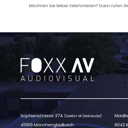
Möchten Sie lieber telefonieren? Dann rufen Sie
Sophienstrasse 37A
Maalbr
(Sektor M Gebäude)
41065 Mönchengladbach
6042 