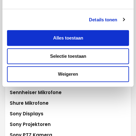
Promethean Activ
Robe Beleuchtung
Details tonen
Robert Juliat
Alles toestaan
Samsung Displays
Samsung Flip
Selectie toestaan
Scala digital signage
Sharp WCD
Weigeren
Showtec Light
Sennheiser Mikrofone
Shure Mikrofone
Sony Displays
Sony Projektoren
Sony PTZ Kamera