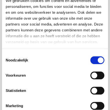
We gebruiken cookies om content en advertenties te
LG Videowände
personaliseren, om functies voor social media te bieden
Martin Harman Licht
en om ons websiteverkeer te analyseren. Ook delen we
informatie over uw gebruik van onze site met onze
Meyer Sound Lautsprecher
partners voor social media, adverteren en analyse. Deze
MS Surface Hub 2S
partners kunnen deze gegevens combineren met andere
informatie die u aan ze heeft verstrekt of die ze hebben
Neumann Audio
verzameld op basis van uw gebruik van hun services.
Nexo Lautsprecher
Toestemmingsselectie
Optoma Projektoren
Noodzakelijk
Oxo Licht
Panasonic Projektoren
Voorkeuren
Panasonic Kameras
Philips Displays
Statistieken
Polycom Videokonferenz
Marketing
Projecta Projektionswände