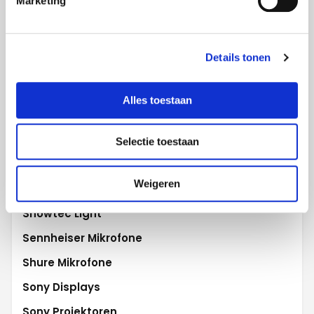
Marketing
Projecta Projektionswände
Promethean Activ
Details tonen
Robe Beleuchtung
Robert Juliat
Alles toestaan
Samsung Displays
Samsung Flip
Selectie toestaan
Scala digital signage
Weigeren
Sharp WCD
Showtec Light
Sennheiser Mikrofone
Shure Mikrofone
Sony Displays
Sony Projektoren