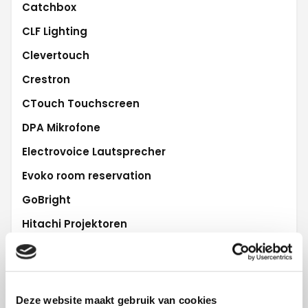
Catchbox
CLF Lighting
Clevertouch
Crestron
CTouch Touchscreen
DPA Mikrofone
Electrovoice Lautsprecher
Evoko room reservation
GoBright
Hitachi Projektoren
iiyama Touchscreen
L'Acoustics Audio
Lifesize Videoconferencing
Deze website maakt gebruik van cookies