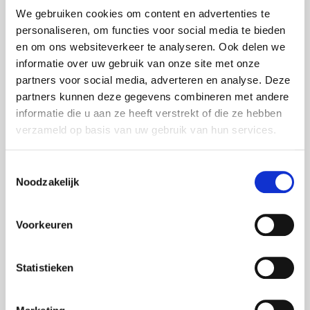
LG Displays
We gebruiken cookies om content en advertenties te
personaliseren, om functies voor social media te bieden
LG Videowände
en om ons websiteverkeer te analyseren. Ook delen we
Martin Harman Licht
informatie over uw gebruik van onze site met onze
partners voor social media, adverteren en analyse. Deze
Meyer Sound Lautsprecher
partners kunnen deze gegevens combineren met andere
MS Surface Hub 2S
informatie die u aan ze heeft verstrekt of die ze hebben
verzameld op basis van uw gebruik van hun services.
Neumann Audio
Nexo Lautsprecher
Toestemmingsselectie
Optoma Projektoren
Noodzakelijk
Oxo Licht
Voorkeuren
Panasonic Projektoren
Panasonic Kameras
Statistieken
Philips Displays
Polycom Videokonferenz