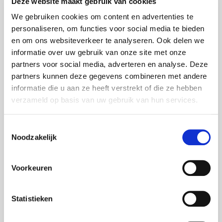
Deze website maakt gebruik van cookies
Lifesize Videoconferencing
We gebruiken cookies om content en advertenties te
LG Displays
personaliseren, om functies voor social media te bieden
LG Videowände
en om ons websiteverkeer te analyseren. Ook delen we
informatie over uw gebruik van onze site met onze
Martin Harman Licht
partners voor social media, adverteren en analyse. Deze
Meyer Sound Lautsprecher
partners kunnen deze gegevens combineren met andere
informatie die u aan ze heeft verstrekt of die ze hebben
MS Surface Hub 2S
verzameld op basis van uw gebruik van hun services.
Neumann Audio
Nexo Lautsprecher
Toestemmingsselectie
Noodzakelijk
Optoma Projektoren
Oxo Licht
Voorkeuren
Panasonic Projektoren
Panasonic Kameras
Statistieken
Philips Displays