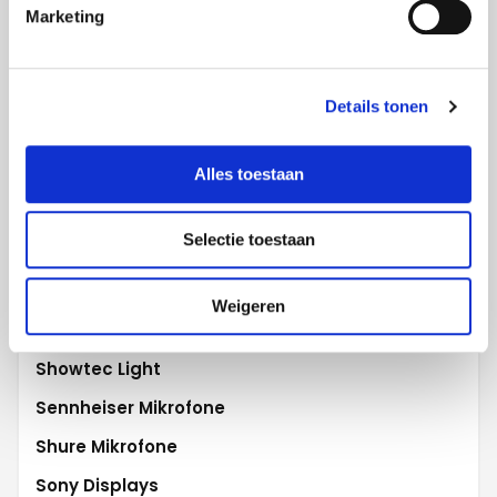
Marketing
Polycom Videokonferenz
Projecta Projektionswände
Promethean Activ
Details tonen
Robe Beleuchtung
Robert Juliat
Alles toestaan
Samsung Displays
Selectie toestaan
Samsung Flip
Scala digital signage
Weigeren
Sharp WCD
Showtec Light
Sennheiser Mikrofone
Shure Mikrofone
Sony Displays