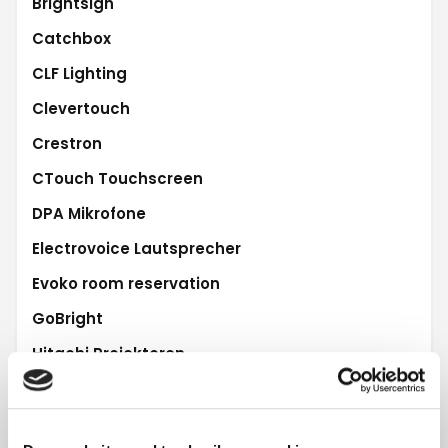
Brightsign
Catchbox
CLF Lighting
Clevertouch
Crestron
CTouch Touchscreen
DPA Mikrofone
Electrovoice Lautsprecher
Evoko room reservation
GoBright
Hitachi Projektoren
iiyama Touchscreen
L'Acoustics Audio