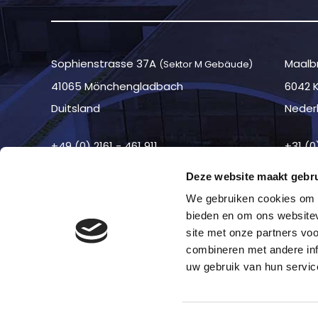
Sophienstrasse 37A
Maalbr
(Sektor M Gebäude)
41065 Mönchengladbach
6042 
Duitsland
Neder
+49 (0) 2161 - 461 911
+31 (0
Deze website maakt gebru
We gebruiken cookies om c
bieden en om ons websitev
site met onze partners vo
combineren met andere inf
uw gebruik van hun servic
©2026 —
Haftungsausschluss
—
Cookies
—
Koloph