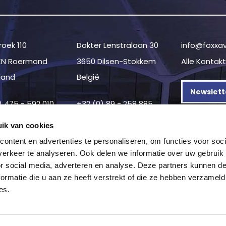
oek 110
Dokter Lenstralaan 30
info@foxxa
KN Roermond
3650 Dilsen-Stokkem
Alle Kontak
land
België
Newslett
) 475 - 592 010
+32 (0) 89 - 258 885
ik van cookies
ontent en advertenties te personaliseren, om functies voor soci
erkeer te analyseren. Ook delen we informatie over uw gebruik
or social media, adverteren en analyse. Deze partners kunnen 
ormatie die u aan ze heeft verstrekt of die ze hebben verzameld
es.
on
—
Datenschutzerklärung
—
Geschäftsbedingungen
—