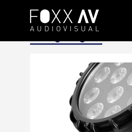
DE
Clf lighting
CLF Lighting