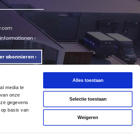
v.com
tinformationen ›
er abonnieren ›
Alles toestaan
al media te
 van onze
Selectie toestaan
deze gegevens
 op basis van
Weigeren