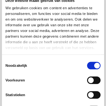
Deze website maakt gebruik van cookies
Lifesize Videoconferencing
We gebruiken cookies om content en advertenties te
LG Displays
personaliseren, om functies voor social media te bieden
LG Videowände
en om ons websiteverkeer te analyseren. Ook delen we
informatie over uw gebruik van onze site met onze
Martin Harman Licht
partners voor social media, adverteren en analyse. Deze
Meyer Sound Lautsprecher
partners kunnen deze gegevens combineren met andere
informatie die u aan ze heeft verstrekt of die ze hebben
MS Surface Hub 2S
verzameld op basis van uw gebruik van hun services.
Neumann Audio
Nexo Lautsprecher
Toestemmingsselectie
Noodzakelijk
Optoma Projektoren
Oxo Licht
Voorkeuren
Panasonic Projektoren
Panasonic Kameras
Statistieken
Philips Displays