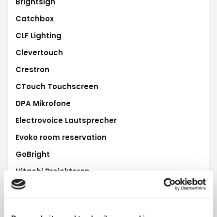
Brightsign
Catchbox
CLF Lighting
Clevertouch
Crestron
CTouch Touchscreen
DPA Mikrofone
Electrovoice Lautsprecher
Evoko room reservation
GoBright
Hitachi Projektoren
iiyama Touchscreen
L'Acoustics Audio