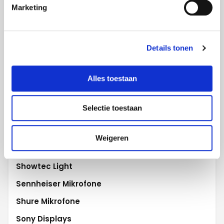
Marketing
Polycom Videokonferenz
Projecta Projektionswände
Promethean Activ
Details tonen
Robe Beleuchtung
Robert Juliat
Alles toestaan
Samsung Displays
Selectie toestaan
Samsung Flip
Scala digital signage
Weigeren
Sharp WCD
Showtec Light
Sennheiser Mikrofone
Shure Mikrofone
Sony Displays