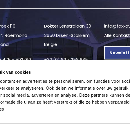
oek 110
Dokter Lenstralaan 30
info@foxxa
KN Roermond
3650 Dilsen-Stokkem
Alle Kontak
land
België
Newslett
) 475 - 592 010
+32 (0) 89 - 258 885
ik van cookies
ontent en advertenties te personaliseren, om functies voor soci
erkeer te analyseren. Ook delen we informatie over uw gebruik
or social media, adverteren en analyse. Deze partners kunnen 
ormatie die u aan ze heeft verstrekt of die ze hebben verzameld
es.
on
—
Datenschutzerklärung
—
Geschäftsbedingungen
—