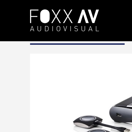
DE
barco clickshare
Barco Clickshare