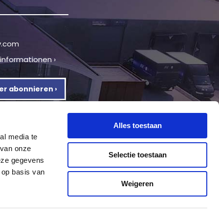
v.com
tinformationen ›
er abonnieren ›
Alles toestaan
al media te
 van onze
Selectie toestaan
deze gegevens
 op basis van
Weigeren