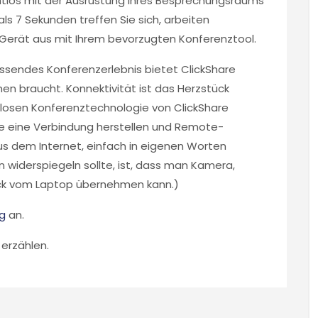
htlos mit der Ausrüstung Ihres Besprechungsraums
als 7 Sekunden treffen Sie sich, arbeiten
Gerät aus mit Ihrem bevorzugten Konferenztool.
ssendes Konferenzerlebnis bietet ClickShare
n braucht. Konnektivität ist das Herzstück
osen Konferenztechnologie von ClickShare
e eine Verbindung herstellen und Remote-
aus dem Internet, einfach in eigenen Worten
in widerspiegeln sollte, ist, dass man Kamera,
uck vom Laptop übernehmen kann.)
ng
an.
 erzählen.