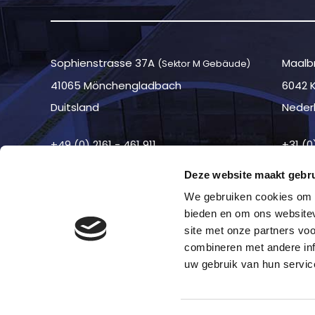
Sophienstrasse 37A
Maalbr
(Sektor M Gebäude)
41065 Mönchengladbach
6042 
Duitsland
Neder
+49 (0) 2161 - 461 911
+31 (0
Deze website maakt gebru
We gebruiken cookies om c
bieden en om ons websitev
site met onze partners vo
combineren met andere inf
uw gebruik van hun servic
©2026 —
Haftungsausschluss
—
Cookies
—
Koloph