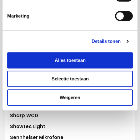
Panasonic Kameras
Marketing
Philips Displays
Polycom Videokonferenz
Projecta Projektionswände
Details tonen
Promethean Activ
Robe Beleuchtung
Alles toestaan
Robert Juliat
Selectie toestaan
Samsung Displays
Samsung Flip
Weigeren
Scala digital signage
Sharp WCD
Showtec Light
Sennheiser Mikrofone