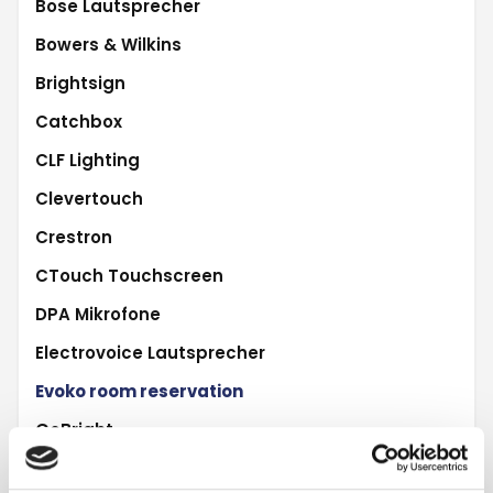
Bose Lautsprecher
Bowers & Wilkins
Brightsign
Catchbox
CLF Lighting
Clevertouch
Crestron
CTouch Touchscreen
DPA Mikrofone
Electrovoice Lautsprecher
Evoko room reservation
GoBright
Hitachi Projektoren