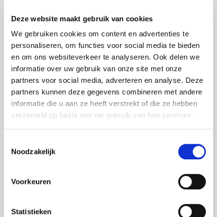
iiyama Touchscreen
Deze website maakt gebruik van cookies
L'Acoustics Audio
We gebruiken cookies om content en advertenties te
Lifesize Videoconferencing
personaliseren, om functies voor social media te bieden
LG Displays
en om ons websiteverkeer te analyseren. Ook delen we
informatie over uw gebruik van onze site met onze
LG Videowände
partners voor social media, adverteren en analyse. Deze
Martin Harman Licht
partners kunnen deze gegevens combineren met andere
informatie die u aan ze heeft verstrekt of die ze hebben
Meyer Sound Lautsprecher
verzameld op basis van uw gebruik van hun services.
MS Surface Hub 2S
Neumann Audio
Toestemmingsselectie
Noodzakelijk
Nexo Lautsprecher
Optoma Projektoren
Voorkeuren
Oxo Licht
Panasonic Projektoren
Statistieken