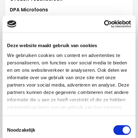
DPA Microfoons
Electrovoice luidsprekers
Evoko room reservation
GoBright
Deze website maakt gebruik van cookies
Hitachi projectoren
We gebruiken cookies om content en advertenties te
personaliseren, om functies voor social media te bieden
iiyama Digiboard
en om ons websiteverkeer te analyseren. Ook delen we
L-Acoustics audio
informatie over uw gebruik van onze site met onze
Lifesize Videoconferencing
partners voor social media, adverteren en analyse. Deze
partners kunnen deze gegevens combineren met andere
LG Displays
informatie die u aan ze heeft verstrekt of die ze hebben
LG Videowalls
verzameld op basis van uw gebruik van hun services.
Logitech
Toestemmingsselectie
Martin Harman Light
Noodzakelijk