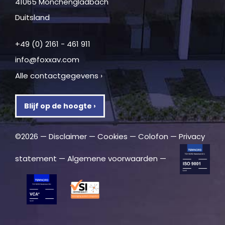
41065 Mönchengladbach
Duitsland
+49 (0) 2161 - 461 911
info@foxxav.com
Alle contactgegevens ›
Blijf op de hoogte ›
©2026 —
Disclaimer
—
Cookies
—
Colofon
—
Privacy
statement
—
Algemene voorwaarden
—