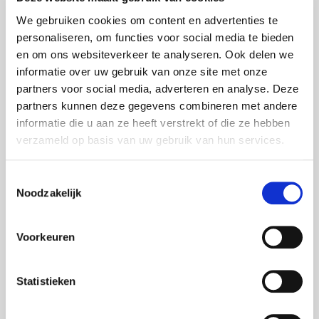
LG Displays
We gebruiken cookies om content en advertenties te
LG Videowalls
personaliseren, om functies voor social media te bieden
en om ons websiteverkeer te analyseren. Ook delen we
Logitech
informatie over uw gebruik van onze site met onze
Martin Harman Light
partners voor social media, adverteren en analyse. Deze
Meyer Sound luidsprekers
partners kunnen deze gegevens combineren met andere
informatie die u aan ze heeft verstrekt of die ze hebben
MS Surface Hub 2S
verzameld op basis van uw gebruik van hun services.
Neumann
Toestemmingsselectie
Nexo luidsprekers
Noodzakelijk
Optoma projectoren
Oxo Light
Voorkeuren
Panasonic Projectoren
Panasonic camera's
Statistieken
Philips Displays