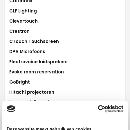
Catchbox
CLF Lighting
Clevertouch
Crestron
CTouch Touchscreen
DPA Microfoons
Electrovoice luidsprekers
Evoko room reservation
GoBright
Hitachi projectoren
iiyama Digiboard
L-Acoustics audio
Lifesize Videoconferencing
Deze website maakt gebruik van cookies