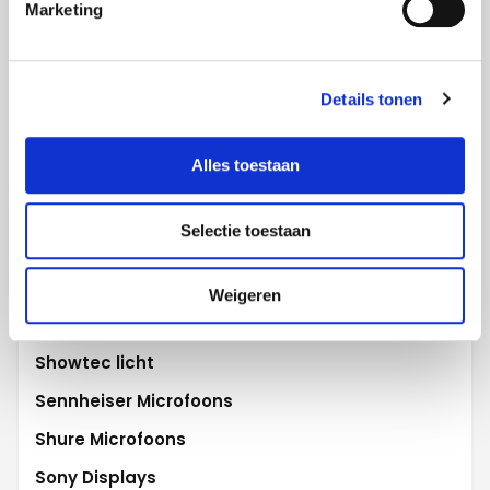
Marketing
Polycom
Projecta
Promethean
Details tonen
Robe Lighting
Alles toestaan
Robert Juliat
Samsung Displays
Selectie toestaan
Samsung Flip
Scala digital signage
Weigeren
Sharp WCD
Showtec licht
Sennheiser Microfoons
Shure Microfoons
Sony Displays