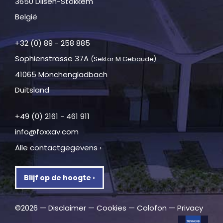
3650 Dilsen-Stokkem
België
+32 (0) 89 - 258 885
Sophienstrasse 37A
(Sektor M Gebäude)
41065 Mönchengladbach
Duitsland
+49 (0) 2161 - 461 911
info@foxxav.com
Alle contactgegevens ›
Blijf op de hoogte ›
©2026 —
Disclaimer
—
Cookies
—
Colofon
—
Privacy