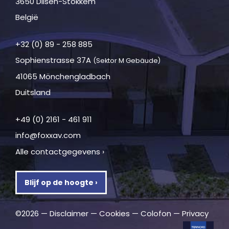
3650 Dilsen-Stokkem
België
+32 (0) 89 - 258 885
Sophienstrasse 37A
(Sektor M Gebäude)
41065 Mönchengladbach
Duitsland
+49 (0) 2161 - 461 911
info@foxxav.com
Alle contactgegevens ›
Blijf op de hoogte ›
©2026 —
Disclaimer
—
Cookies
—
Colofon
—
Privacy