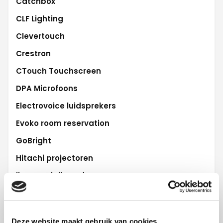
Catchbox
CLF Lighting
Clevertouch
Crestron
CTouch Touchscreen
DPA Microfoons
Electrovoice luidsprekers
Evoko room reservation
GoBright
Hitachi projectoren
iiyama Digiboard
L-Acoustics audio
Lifesize Videoconferencing
Deze website maakt gebruik van cookies