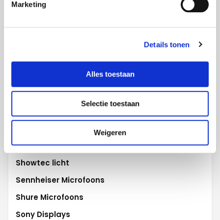
Marketing
Polycom
Projecta
Promethean
Details tonen
Robe Lighting
Alles toestaan
Robert Juliat
Samsung Displays
Selectie toestaan
Samsung Flip
Scala digital signage
Weigeren
Sharp WCD
Showtec licht
Sennheiser Microfoons
Shure Microfoons
Sony Displays