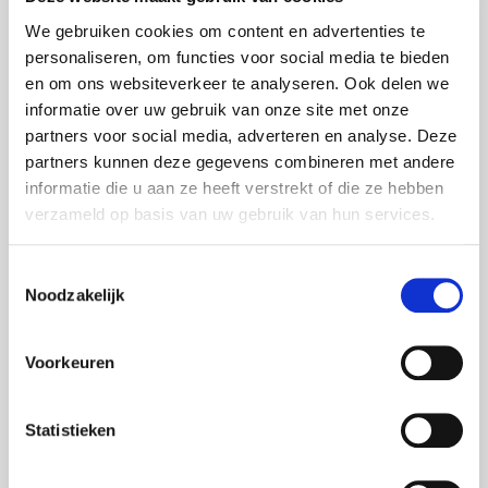
LG Displays
We gebruiken cookies om content en advertenties te
LG Videowalls
personaliseren, om functies voor social media te bieden
en om ons websiteverkeer te analyseren. Ook delen we
Logitech
informatie over uw gebruik van onze site met onze
Martin Harman Light
partners voor social media, adverteren en analyse. Deze
Meyer Sound luidsprekers
partners kunnen deze gegevens combineren met andere
informatie die u aan ze heeft verstrekt of die ze hebben
MS Surface Hub 2S
verzameld op basis van uw gebruik van hun services.
Neumann
Toestemmingsselectie
Nexo luidsprekers
Noodzakelijk
Optoma projectoren
Oxo Light
Voorkeuren
Panasonic Projectoren
Panasonic camera's
Statistieken
Philips Displays