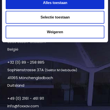
Alles toestaan
6042 KN Roermond
Nederland
Selectie toestaan
+31 (0) 475 - 592 010
Weigeren
Dokter Lenstralaan 30
3650 Dilsen-Stokkem
België
+32 (0) 89 - 258 885
Sophienstrasse 37A
(Sektor M Gebäude)
41065 Mönchengladbach
Duitsland
+49 (0) 2161 - 461 911
info@foxxav.com