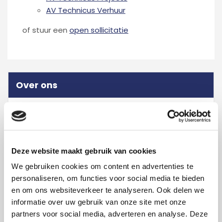
AV Technicus Verhuur
of stuur een
open sollicitatie
Over ons
Medewerkers
Missie/visie
Duurzaamheid
Deze website maakt gebruik van cookies
Vacatures
We gebruiken cookies om content en advertenties te
personaliseren, om functies voor social media te bieden
Open sollicitatie
en om ons websiteverkeer te analyseren. Ook delen we
AV Technicus Projects
informatie over uw gebruik van onze site met onze
AV Technicus Verhuur
partners voor social media, adverteren en analyse. Deze
Planner-Werkvoorbereider Verhuur