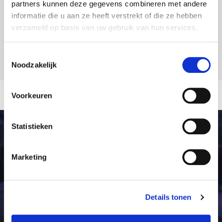
partners kunnen deze gegevens combineren met andere
Partners
informatie die u aan ze heeft verstrekt of die ze hebben
Contact
verzameld op basis van uw gebruik van hun services.
Toestemmingsselectie
Noodzakelijk
Voorkeuren
Statistieken
Marketing
Details tonen
Maalbroek 110