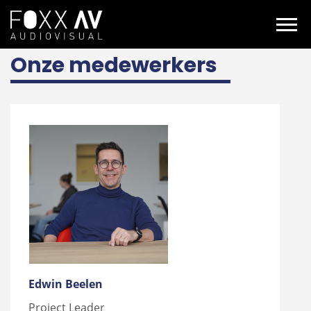
NL
Over ons
Medewerkers FOXX AV
Onze medewerkers
Edwin Beelen
Project Leader