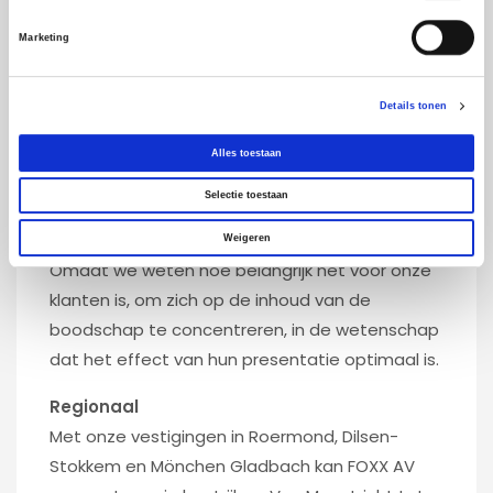
Marketing
We lopen voorop in
technologie, techniek en
innovatie
. We ontwerpen en ontwikkelen
totaalprojecten, van concept tot en met
Details tonen
eindproduct. Dat doen we professioneel,
Alles toestaan
gedreven, respectvol, met oog voor detail en
zorg voor kwaliteit.
Selectie toestaan
De lat leggen we altijd iets hoger. Waarom?
Weigeren
Omdat we weten hoe belangrijk het voor onze
klanten is, om zich op de inhoud van de
boodschap te concentreren, in de wetenschap
dat het effect van hun presentatie optimaal is.
Regionaal
Met onze vestigingen in Roermond, Dilsen-
Stokkem en Mönchen Gladbach kan FOXX AV