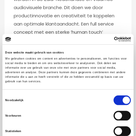
audiovisuele branche. Dit doen we door
productinnovatie en creativiteit te koppelen
aan optimale klantaandacht. Een full service
concept met een sterke ‘human touch’
(empathie en passie), samenwerking met
toeleveranciers en langdurige partnerships met
Deze website maakt gebruik van cookies
klanten.
We gebruiken cookies om content en advertenties te personaliseren, om functies voor
social media te bieden en om ons websiteverkeer te analyseren. Ook delen we
informatie over uw gebruik van onze site met onze partners voor social media,
Onze missie
adverteren en analyse. Deze partners kunnen deze gegevens combineren met andere
FOXX AV is een familiebedrijf waarbij de
relatie
informatie die u aan ze heeft verstrekt of die ze hebben verzameld op basis van uw
gebruik van hun services.
met de klant, duurzaamheid en vakmanschap
de pijlers zijn. We leveren en realiseren
Toestemmingsselectie
Noodzakelijk
complete audiovisuele installaties. We luisteren
goed en tegelijk kritisch naar onze klanten,
Voorkeuren
waarna we hun uitdagingen met een open
mind vertalen naar creatieve
Statistieken
totaaloplossingen.