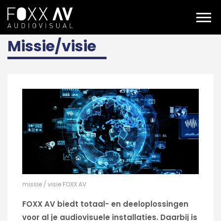
NL
Over ons
Missie/visie
Missie/visie
missie / visie FOXX AV
FOXX AV biedt totaal- en deeloplossingen
voor al je audiovisuele installaties. Daarbij is