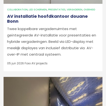
COLLABORATION
,
LED SCHERMEN
,
PRESENTATIES
,
VERGADEREN
,
OVERHEID
AV installatie hoofdkantoor douane
Bonn
Twee koppelbare vergaderruimtes met
geïntegreerde AV-installatie voor presentaties en
hybride vergaderingen. Beeld via LED-display met
meekijk displayes van inclusief distributie via AV-
over-IP met centraal systeem.
05 jun 2026
Foxx AV projects