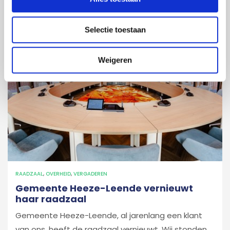
Selectie toestaan
Weigeren
RAADZAAL
,
OVERHEID
,
VERGADEREN
Gemeente Heeze-Leende vernieuwt
haar raadzaal
Gemeente Heeze-Leende, al jarenlang een klant
van ons, heeft de raadzaal vernieuwt. Wij stonden