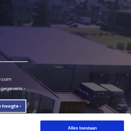
v.com
tgegevens ›
de hoogte ›
Alles toestaan