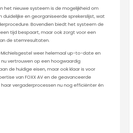
an het nieuwe systeem is de mogelijkheid om
en duidelijke en georganiseerde sprekerslijst, wat
derprocedure. Bovendien biedt het systeem de
leen tijd bespaart, maar ook zorgt voor een
van de stemresultaten.
-Michielsgestel weer helemaal up-to-date en
n nu vertrouwen op een hoogwaardig
an de huidige eisen, maar ook klaar is voor
xpertise van FOXX AV en de geavanceerde
haar vergaderprocessen nu nog efficiënter én