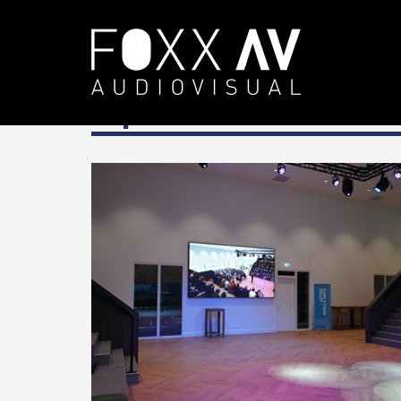
NL
Projecten
Expertise
Exper
Experience centers