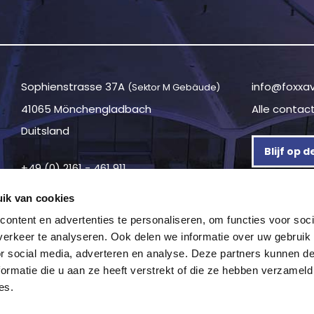
Sophienstrasse 37A
info@foxxa
(Sektor M Gebäude)
41065 Mönchengladbach
Alle contac
Duitsland
Blijf op 
+49 (0) 2161 - 461 911
ik van cookies
ontent en advertenties te personaliseren, om functies voor soci
erkeer te analyseren. Ook delen we informatie over uw gebruik
or social media, adverteren en analyse. Deze partners kunnen 
ormatie die u aan ze heeft verstrekt of die ze hebben verzameld
es.
y statement
—
Algemene voorwaarden
—