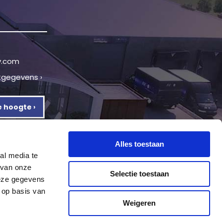
v.com
tgegevens ›
de hoogte ›
Alles toestaan
al media te
 van onze
Selectie toestaan
deze gegevens
 op basis van
Weigeren