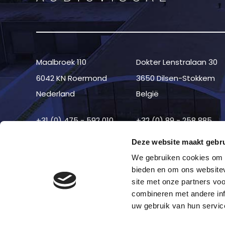
Maalbroek 110
Dokter Lenstralaan 30
6042 KN Roermond
3650 Dilsen-Stokkem
Nederland
België
+31 (0) 475 - 592 010
+32 (0) 89 - 258 885
Deze website maakt gebru
We gebruiken cookies om c
bieden en om ons websitev
site met onze partners vo
combineren met andere inf
uw gebruik van hun servic
©2026 —
Disclaimer
—
Cookies
—
Colofon
—
Privac