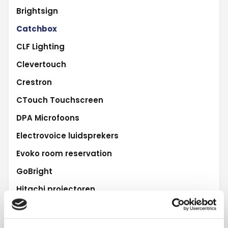
Brightsign
Catchbox
CLF Lighting
Clevertouch
Crestron
CTouch Touchscreen
DPA Microfoons
Electrovoice luidsprekers
Evoko room reservation
GoBright
Hitachi projectoren
iiyama Digiboard
L-Acoustics audio