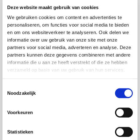
Deze website maakt gebruik van cookies
Lifesize Videoconferencing
We gebruiken cookies om content en advertenties te
LG Displays
personaliseren, om functies voor social media te bieden
LG Videowalls
en om ons websiteverkeer te analyseren. Ook delen we
informatie over uw gebruik van onze site met onze
Logitech
partners voor social media, adverteren en analyse. Deze
Martin Harman Light
partners kunnen deze gegevens combineren met andere
informatie die u aan ze heeft verstrekt of die ze hebben
Meyer Sound luidsprekers
verzameld op basis van uw gebruik van hun services.
MS Surface Hub 2S
Neumann
Toestemmingsselectie
Noodzakelijk
Nexo luidsprekers
Optoma projectoren
Voorkeuren
Oxo Light
Panasonic Projectoren
Statistieken