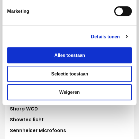
Panasonic camera's
Philips Displays
Marketing
Polycom
Projecta
Details tonen
Promethean
Robe Lighting
Alles toestaan
Robert Juliat
Selectie toestaan
Samsung Displays
Samsung Flip
Weigeren
Scala digital signage
Sharp WCD
Showtec licht
Sennheiser Microfoons