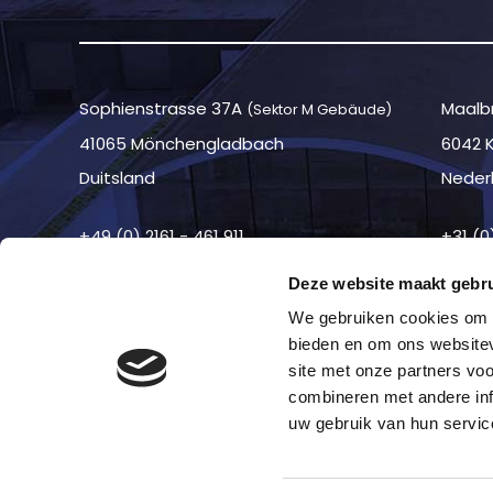
Sophienstrasse 37A
Maalbr
(Sektor M Gebäude)
41065 Mönchengladbach
6042 
Duitsland
Neder
+49 (0) 2161 - 461 911
+31 (0
Deze website maakt gebru
We gebruiken cookies om c
bieden en om ons websitev
site met onze partners vo
combineren met andere inf
uw gebruik van hun servic
©2026 —
Haftungsausschluss
—
Cookies
—
Koloph