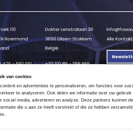
oek 110
Dokter Lenstralaan 30
info@foxxa
KN Roermond
3650 Dilsen-Stokkem
Alle Kontak
land
België
Newslett
) 475 - 592 010
+32 (0) 89 - 258 885
ik van cookies
ontent en advertenties te personaliseren, om functies voor soci
erkeer te analyseren. Ook delen we informatie over uw gebruik
or social media, adverteren en analyse. Deze partners kunnen 
ormatie die u aan ze heeft verstrekt of die ze hebben verzameld
es.
on
—
Datenschutzerklärung
—
Geschäftsbedingungen
—