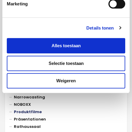
Referenzen pro Kategorie
Marketing
Fachwissen
Details tonen
Animationen
Ausbildung
Ausstellungen
Alles toestaan
Beerdigung
Besprechungen
Selectie toestaan
Events
Konferenzen
Weigeren
LED
Messen
Narrowcasting
NOBOXX
Produktfilme
Präsentationen
Rathaussaal