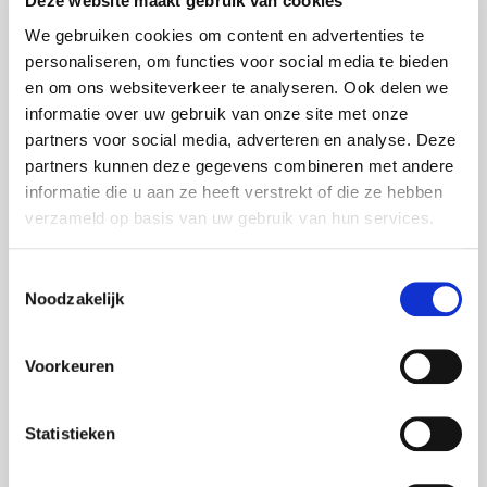
Deze website maakt gebruik van cookies
We gebruiken cookies om content en advertenties te
BUSINESS
,
ANIMATIONEN
,
PRODUKTFILME
personaliseren, om functies voor social media te bieden
Animation SPG Prints
en om ons websiteverkeer te analyseren. Ook delen we
informatie over uw gebruik van onze site met onze
Im Vorfeld einer Reihe von internationalen Messen
partners voor social media, adverteren en analyse. Deze
wandte sich SPG Prints an FOXX AV Content.
partners kunnen deze gegevens combineren met andere
informatie die u aan ze heeft verstrekt of die ze hebben
Während unsere Kollegen von FOXX AV Rental
verzameld op basis van uw gebruik van hun services.
mitwirken durften, um die Mess Stände mit
audiovisueller Ausrüstung zu versorgen, hat FOXX AV
Toestemmingsselectie
Content diese Animation erstellt, um den neuesten
Noodzakelijk
Textil- und Dekordrucker von SPG Print, den Javelin,
anschaulich und leicht verständlich zu erklären.
Voorkeuren
14 Jan 2017
Foxx AV content
Statistieken