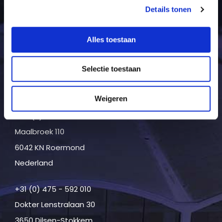
Details tonen
Alles toestaan
Sophienstrasse 37A
(Sektor M Gebäude)
Selectie toestaan
41065 Mönchengladbach
Duitsland
Weigeren
+49 (0) 2161 - 461 911
Maalbroek 110
6042 KN Roermond
Nederland
+31 (0) 475 - 592 010
Dokter Lenstralaan 30
3650 Dilsen-Stokkem