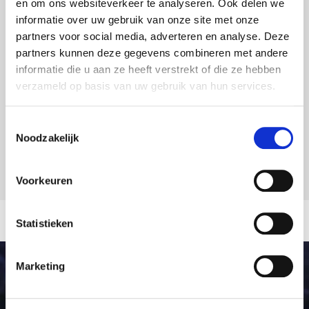
en om ons websiteverkeer te analyseren. Ook delen we
Branche
informatie over uw gebruik van onze site met onze
Business
partners voor social media, adverteren en analyse. Deze
Einzelhandel
partners kunnen deze gegevens combineren met andere
Events
informatie die u aan ze heeft verstrekt of die ze hebben
Gastgewerbe
verzameld op basis van uw gebruik van hun services.
Gesundheitswesen
Schulung
Toestemmingsselectie
Verwaltung
Noodzakelijk
Voorkeuren
Statistieken
Marketing