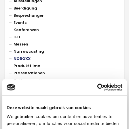
Ausstellungen
Beerdigung
Besprechungen
Events
Konferenzen
LED
Messen
Narrowcasting
NOBOXX
Produktfilme
Präsentationen
Rathaussaal
Social media video
Übertragungssysteme
Unternehmensfilm
Deze website maakt gebruik van cookies
Werbespots
Zusammenarbeit
We gebruiken cookies om content en advertenties te
Erlebniszentren
personaliseren, om functies voor social media te bieden