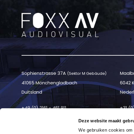
Sophienstrasse 37A
Maalbr
(Sektor M Gebäude)
41065 Mönchengladbach
6042 
Duitsland
Neder
+49 (0) 2161 - 461 911
+31 (0
Deze website maakt gebru
We gebruiken cookies om c