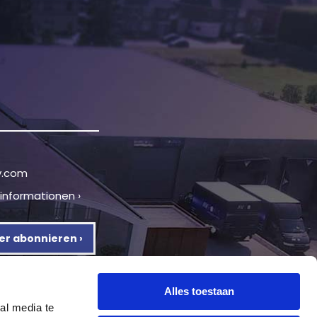
v.com
tinformationen ›
er abonnieren ›
Alles toestaan
al media te