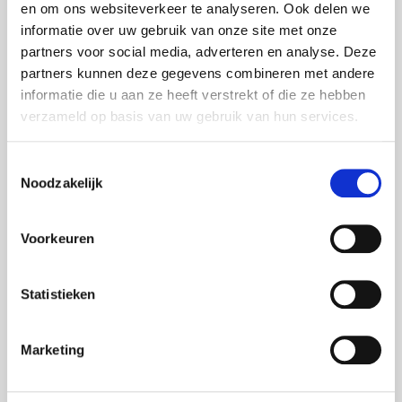
en om ons websiteverkeer te analyseren. Ook delen we
informatie over uw gebruik van onze site met onze
partners voor social media, adverteren en analyse. Deze
partners kunnen deze gegevens combineren met andere
informatie die u aan ze heeft verstrekt of die ze hebben
verzameld op basis van uw gebruik van hun services.
Toestemmingsselectie
Noodzakelijk
Voorkeuren
BUSINESS
,
LED
,
NARROWCASTING
,
MESSEN
,
ANIMATIONEN
Internationale Messepräsentationen für
Statistieken
SPG Prints
Bei FOXX AV Rental freuen wir uns immer, wenn wir
Marketing
auf einer Messe aktiv werden können. Begeistert
setzten wir das internationale Messeprojekt von