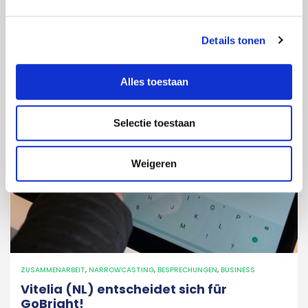
Details tonen
Alles toestaan
Selectie toestaan
Weigeren
ZUSAMMENARBEIT
,
NARROWCASTING
,
BESPRECHUNGEN
,
BUSINESS
Vitelia (NL) entscheidet sich für
GoBright!