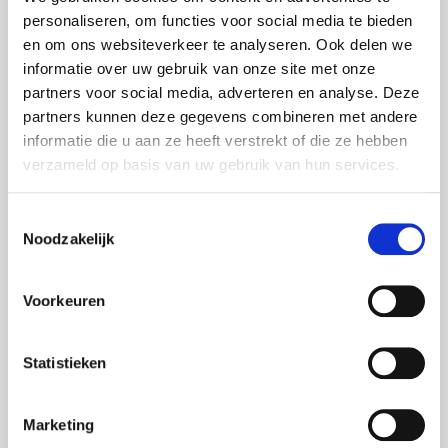
personaliseren, om functies voor social media te bieden
en om ons websiteverkeer te analyseren. Ook delen we
informatie over uw gebruik van onze site met onze
partners voor social media, adverteren en analyse. Deze
partners kunnen deze gegevens combineren met andere
informatie die u aan ze heeft verstrekt of die ze hebben
verzameld op basis van uw gebruik van hun services.
Toestemmingsselectie
Noodzakelijk
ZUSAMMENARBEIT
,
BUSINESS
Fancom entscheidet sich für GoBright!
Um den Empfangsprozess der Gäste/Besucher in
Voorkeuren
Panningen (NL) zu optimieren und zu
professionalisieren, hat sich Fancom entschieden,
Statistieken
den Empfang zu digitalisieren. Nach Analyse und
Beratung durch FOXX AV, GoBright!
Marketing
16 Dez 2021
Foxx AV projects