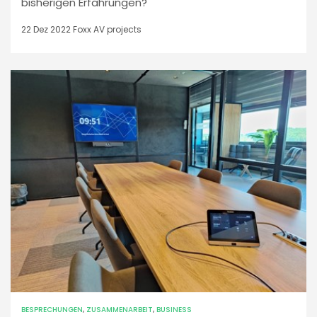
bisherigen Erfahrungen?
22 Dez 2022
Foxx AV projects
BESPRECHUNGEN
,
ZUSAMMENARBEIT
,
BUSINESS