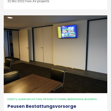
22 Mrz 2022
Foxx AV projects
EVENTS
,
NARROWCASTING
,
PRÄSENTATIONEN
,
BEERDIGUNG
,
BUSINESS
Peusen Bestattungsvorsorge