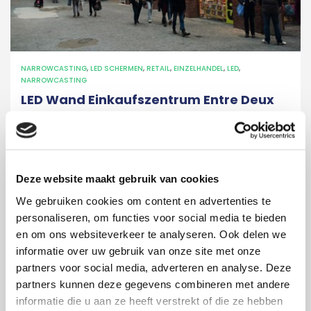
NARROWCASTING
,
LED SCHERMEN
,
RETAIL
,
EINZELHANDEL
,
LED
,
NARROWCASTING
LED Wand Einkaufszentrum Entre Deux
Einkaufszentrum Entre Deux Maastricht (NL) hatte
einen Wunsch: Das Zentrum wollte sich abheben
von der Konkurrenz. Eine LED-Videowand sollte das
übernehmen! Große, leuchtende und lebendige
Deze website maakt gebruik van cookies
Farben. Werbung mit eindrucksvollen Bildern.
We gebruiken cookies om content en advertenties te
personaliseren, om functies voor social media te bieden
14 Jun 2017
Foxx AV projects
en om ons websiteverkeer te analyseren. Ook delen we
informatie over uw gebruik van onze site met onze
partners voor social media, adverteren en analyse. Deze
partners kunnen deze gegevens combineren met andere
informatie die u aan ze heeft verstrekt of die ze hebben