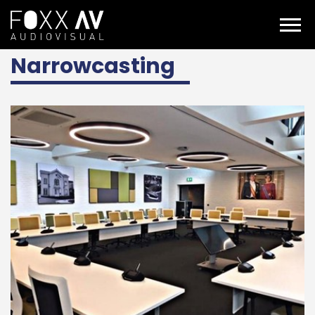
DE
Projekte
Expertise
Narrowcasting
Narrowcasting