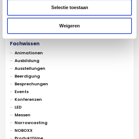
Selectie toestaan
Referenzen pro Kategorie
Weigeren
Fachwissen
Animationen
Ausbildung
Ausstellungen
Beerdigung
Besprechungen
Events
Konferenzen
LED
Messen
Narrowcasting
NOBOXX
Produktfilme