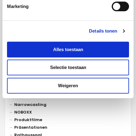
Marketing
Referenzen pro Kategorie
Fachwissen
Details tonen
Animationen
Ausbildung
Alles toestaan
Ausstellungen
Beerdigung
Besprechungen
Selectie toestaan
Events
Konferenzen
Weigeren
LED
Messen
Narrowcasting
NOBOXX
Produktfilme
Präsentationen
Rathaussaal