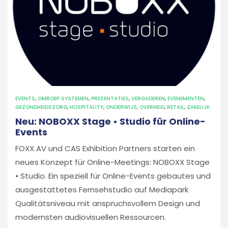
EVENTS
,
OMROEP SYSTEMEN
,
PRESENTATIES
,
VERGADEREN
,
EVENEMENTEN
,
GEZONDHEIDSZORG
,
HOSPITALITY
,
ONDERWIJS
,
OVERHEID
,
RETAIL
,
ZAKELIJK
Neu: NOBOXX Stage • Studio für Online-
Events
FOXX AV und CAS Exhibition Partners starten ein
neues Konzept für Online-Meetings: NOBOXX Stage
• Studio. Ein speziell für Online-Events gebautes und
ausgestattetes Fernsehstudio auf Mediapark
Qualitätsniveau mit anspruchsvollem Design und
modernsten audiovisuellen Ressourcen.