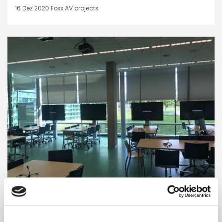
16 Dez 2020
Foxx AV projects
ONDERWIJS
,
ONDERWIJS
Kollabortives Lernen - Radboud