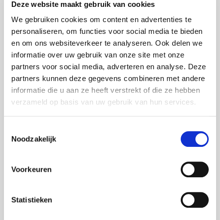
Deze website maakt gebruik van cookies
Universität Nimwegen
We gebruiken cookies om content en advertenties te
Radboud University (NL) - Fakultät für
personaliseren, om functies voor social media te bieden
Naturwissenschaften - Huijgens Gebäude -
en om ons websiteverkeer te analyseren. Ook delen we
kollaboratives Lernen
informatie over uw gebruik van onze site met onze
partners voor social media, adverteren en analyse. Deze
Im vergangenen Studienjahr wurde zur
partners kunnen deze gegevens combineren met andere
Zufriedenheit der Fakultät für Naturwissenschaften
informatie die u aan ze heeft verstrekt of die ze hebben
der Radboud-Universität Nimwegen ein neues
verzameld op basis van uw gebruik van hun services.
Lehrkonzept erarbeitet. Das Konzept ist basiert auf
"kollaborativem Lernen". Etwas, das zunehmend auf
Toestemmingsselectie
Universitäten und Hochschulen angewendet wird.
Noodzakelijk
FOXX AV stellte die audiovisuellen Ressourcen (Bild
und Ton) zur Verfügung.
Voorkeuren
12 Mrz 2020
Foxx AV projects
Statistieken