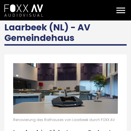
DE
Projekte
Laarbeek - AV gemeentehuis
Laarbeek (NL) - AV
Gemeindehaus
Renovierung des Rathauses von Laarbeek durch FOXX AV