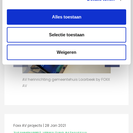
Informationsformular
per E-Mail.
Alles toestaan
Selectie toestaan
Weigeren
beek by FOXX
AV herinrichting gemeentehuis Laarbeek by FOXX
AV herinric
AV
AV
Foxx AV projects |
28 Jan 2021
ZUSAMMENARBEIT
,
VERWALTUNG
,
RATHAUSSAAL