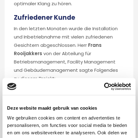
optimaler Klang zu hören.
Zufriedener Kunde
In den letzten Monaten wurde die Installation
und Inbetriebnahme mit vielen zufriedenen
Gesichtern abgeschlossen. Herr
Frans
Rooijakkers
von der Abteilung für
Betriebsmanagement, Facility Management
und Gebäudemanagement sagte Folgendes
zu diesem Projekt:
"Die Installation des neuen Konferenzsystems
mit Kameraeinrichtungen in der Ratskammer
des Laarbeek von FOXX AV Audiovisual hat sich
Deze website maakt gebruik van cookies
als sehr positiv erwiesen. Für Laarbeek war es
We gebruiken cookies om content en advertenties te
sehr schön zu bemerken, dass FOXXAV nicht
personaliseren, om functies voor social media te bieden
nur auf die Realisierung des Auftrags achtete,
en om ons websiteverkeer te analyseren. Ook delen we