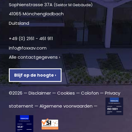
Sophienstrasse 37A
(Sektor M Gebäude)
41065 Mönchengladbach
Duitsland
+49 (0) 2161 - 461 911
info@foxxav.com
Alle contactgegevens ›
Blijf op de hoogte ›
©2026 —
Disclaimer
—
Cookies
—
Colofon
—
Privacy
statement
—
Algemene voorwaarden
—