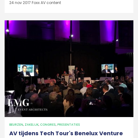
24 nov 2017
Foxx AV content
BEURZEN
,
ZAKELIJK
,
CONGRES
,
PRESENTATIES
AV tijdens Tech Tour's Benelux Venture