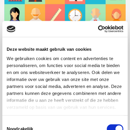
Deze website maakt gebruik van cookies
We gebruiken cookies om content en advertenties te
personaliseren, om functies voor social media te bieden
en om ons websiteverkeer te analyseren. Ook delen we
informatie over uw gebruik van onze site met onze
ANIMATIES
,
ZAKELIJK
partners voor social media, adverteren en analyse. Deze
Annimatie voor CMWW (B)
partners kunnen deze gegevens combineren met andere
Het CMWW (Centrum Maatschappelijk Werk en
informatie die u aan ze heeft verstrekt of die ze hebben
Welzijnswerk) zocht naar een laagdrempelige en
verzameld op basis van uw gebruik van hun services.
onderhoudende wijze om zichzelf voor te
stellen. FOXX AV bedacht samen met CMWW een
Toestemmingsselectie
animatie.
Noodzakelijk