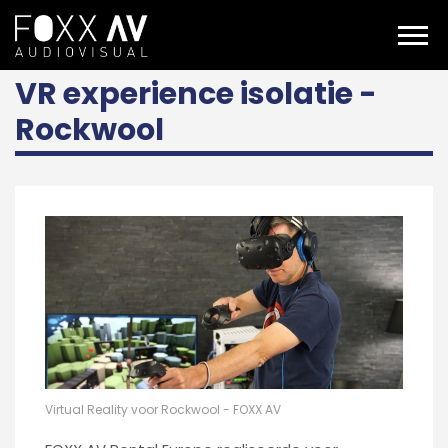
NL
Projecten
Rockwool VR experience
VR experience isolatie -
Rockwool
Virtual Reality voor Rockwool - FOXX AV