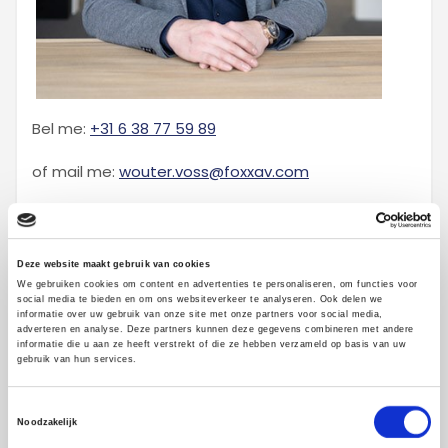
Bel me:
+31 6 38 77 59 89
of mail me:
wouter.voss@foxxav.com
voor een vrijblijvend gesprek.
Deze website maakt gebruik van cookies
We gebruiken cookies om content en advertenties te personaliseren, om functies voor
social media te bieden en om ons websiteverkeer te analyseren. Ook delen we
Projecten per categorie
informatie over uw gebruik van onze site met onze partners voor social media,
adverteren en analyse. Deze partners kunnen deze gegevens combineren met andere
informatie die u aan ze heeft verstrekt of die ze hebben verzameld op basis van uw
gebruik van hun services.
Expertise
Animaties
Toestemmingsselectie
Noodzakelijk
Bedrijfsfilm