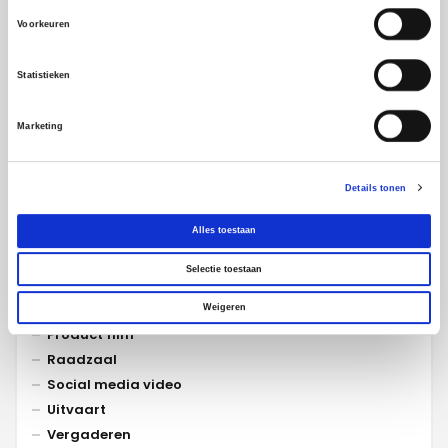
Beurzen
Voorkeuren
Collaboration
Commercial
Statistieken
Congres
Experience centers
Marketing
Exposities
Events
LED schermen
Details tonen
Narrowcasting
Alles toestaan
NOBOXX
Omroep systemen
Selectie toestaan
Onderwijs
Presentaties
Weigeren
Product film
Raadzaal
Social media video
Uitvaart
Vergaderen