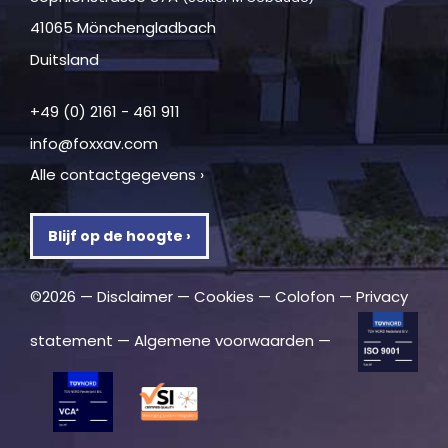
41065 Mönchengladbach
Duitsland
+49 (0) 2161 - 461 911
info@foxxav.com
Alle contactgegevens ›
Blijf op de hoogte ›
©2026 —
Disclaimer
—
Cookies
—
Colofon
—
Privacy
statement
—
Algemene voorwaarden
—