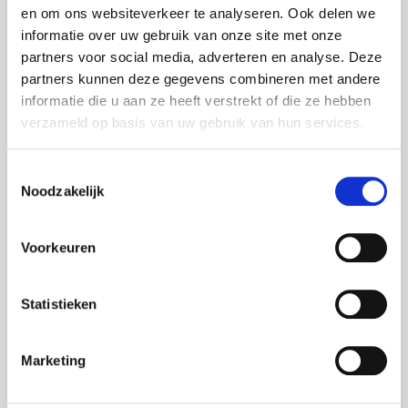
en om ons websiteverkeer te analyseren. Ook delen we
informatie over uw gebruik van onze site met onze
partners voor social media, adverteren en analyse. Deze
partners kunnen deze gegevens combineren met andere
informatie die u aan ze heeft verstrekt of die ze hebben
Bel me:
+31 6 38 77 59 89
verzameld op basis van uw gebruik van hun services.
of mail me:
wouter.voss@foxxav.com
Toestemmingsselectie
Noodzakelijk
voor een vrijblijvend gesprek.
Voorkeuren
Projecten per categorie
Statistieken
Expertise
Marketing
Animaties
Bedrijfsfilm