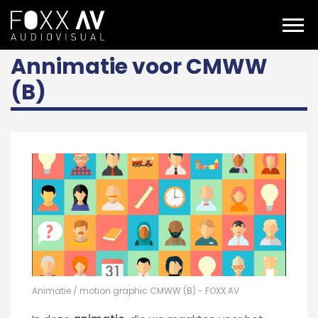
NL
Projecten
CMWW Animatie
Annimatie voor CMWW
(B)
Animatie / motion graphic CMWW (B) - FOXX AV