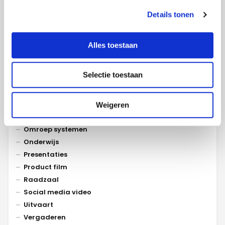
Beurzen
Details tonen
Collaboration
Commercial
Congres
Alles toestaan
Experience centers
Exposities
Selectie toestaan
Events
LED schermen
Narrowcasting
Weigeren
NOBOXX
Omroep systemen
Onderwijs
Presentaties
Product film
Raadzaal
Social media video
Uitvaart
Vergaderen