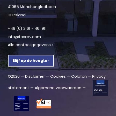
41065 Mönchengladbach
Duitsland
+49 (0) 2161 - 461 911
info@foxxav.com
Alle contactgegevens ›
Blijf op de hoogte ›
©2026 —
Disclaimer
—
Cookies
—
Colofon
—
Privacy
statement
—
Algemene voorwaarden
—