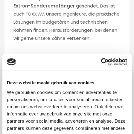
Extron-Senderempfänger
gesendet. Das ist
auch FOXX AV. Unsere Ingenieure, die praktische
Lösungen im budgetären und technischen
Rahmen finden. Herausforderungen, bei denen
wir gerne unsere Zähne versenken.
Haben Sie auch eine technische Upgrade-
Herausforderung für Ihre vorhandene
audiovisuelle Umgebung? Dann lassen Sie
Deze website maakt gebruik van cookies
uns darüber nachdenken. Wenden Sie sich
We gebruiken cookies om content en advertenties te
an einen unserer Kundenbetreuer: Cas,
personaliseren, om functies voor social media te bieden
Michel oder Wouter (gegenüber) oder füllen
en om ons websiteverkeer te analyseren. Ook delen we
Sie das
Formular
aus.
informatie over uw gebruik van onze site met onze
partners voor social media, adverteren en analyse. Deze
partners kunnen deze gegevens combineren met andere