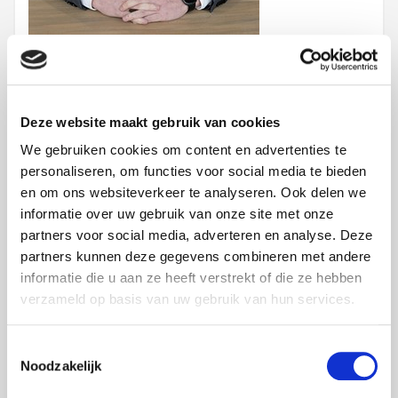
Bel me:
+31 6 54 66 84 44
of mail me:
puk.vanoijen@foxxav.com
Deze website maakt gebruik van cookies
voor een vrijblijvend gesprek.
We gebruiken cookies om content en advertenties te
personaliseren, om functies voor social media te bieden
en om ons websiteverkeer te analyseren. Ook delen we
informatie over uw gebruik van onze site met onze
Uw accountmanager
partners voor social media, adverteren en analyse. Deze
partners kunnen deze gegevens combineren met andere
Michel Voss
informatie die u aan ze heeft verstrekt of die ze hebben
verzameld op basis van uw gebruik van hun services.
Projects Zuid/Midden – Limburg en Nederland
Toestemmingsselectie
Noodzakelijk