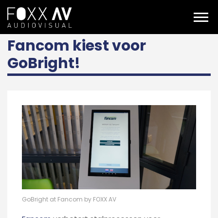
NL
Projecten
Fancom - GoBright
Fancom kiest voor
GoBright!
GoBright at Fancom by FOXX AV