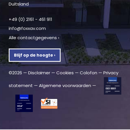
Duitsland
+49 (0) 2161 - 461 911
info@foxxav.com
Alle contactgegevens ›
Blijf op de hoogte ›
©2026 —
Disclaimer
—
Cookies
—
Colofon
—
Privacy
statement
—
Algemene voorwaarden
—