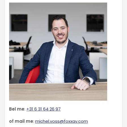
Bel me
:
+31 6 31 64 26 97
of mail me
:
michel.voss@foxxav.com