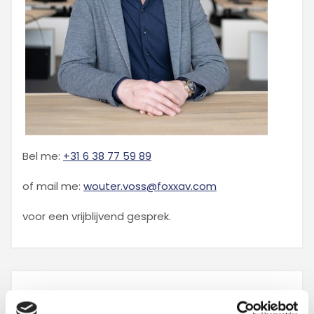
Bel me:
+31 6 38 77 59 89
of mail me:
wouter.voss@foxxav.com
voor een vrijblijvend gesprek.
Uw accountmanager