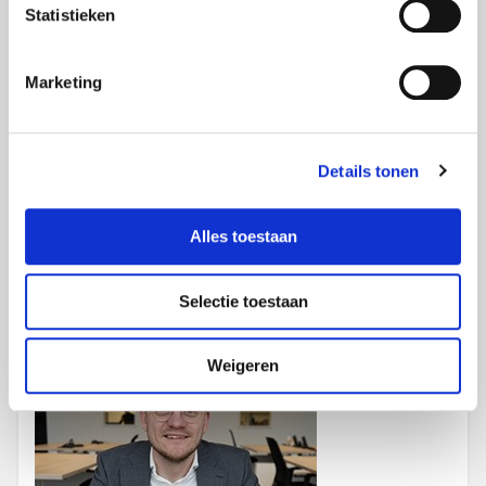
Bel me
:
+32 468 32 01 88
Statistieken
of mail me:
stefan.voss@foxxav.com
Marketing
voor een vrijblijvend gesprek.
Details tonen
Uw accountmanager
Alles toestaan
Puk van Oijen
Selectie toestaan
Projects Noord-Limburg, Brabant en Gelderland
Weigeren