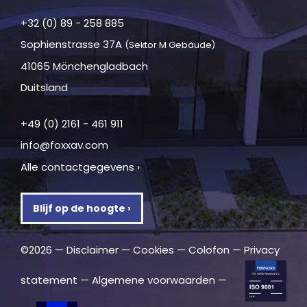
+32 (0) 89 - 258 885
Sophienstrasse 37A
(Sektor M Gebäude)
41065 Mönchengladbach
Duitsland
+49 (0) 2161 - 461 911
info@foxxav.com
Alle contactgegevens ›
Blijf op de hoogte ›
©2026 —
Disclaimer
—
Cookies
—
Colofon
—
Privacy
statement
—
Algemene voorwaarden
—