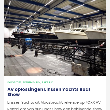
EXPOSITIES
,
EVENEMENTEN
,
ZAKELIJK
AV oplossingen Linssen Yachts Boat
Show
Linssen Yachts uit Maasbracht rekende op FOXX AV
Rental om van hun Boat Show een beklijvende show