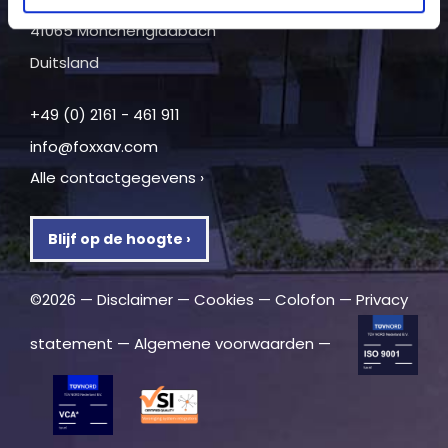
(Sektor M Gebäude)
41065 Mönchengladbach
Duitsland
+49 (0) 2161 - 461 911
info@foxxav.com
Alle contactgegevens ›
Blijf op de hoogte ›
©2026 —
Disclaimer
—
Cookies
—
Colofon
—
Privacy
statement
—
Algemene voorwaarden
—