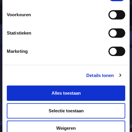
Voorkeuren
Statistieken
Maalbroek 110
Marketing
6042 KN Roermond
Nederland
Details tonen
+31 (0) 475 - 592 010
Dokter Lenstralaan 30
Alles toestaan
3650 Dilsen-Stokkem
België
Selectie toestaan
+32 (0) 89 - 258 885
Weigeren
Sophienstrasse 37A