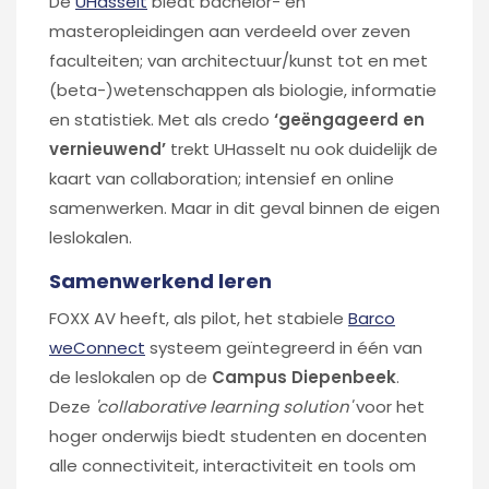
De
UHasselt
biedt bachelor- en
masteropleidingen aan verdeeld over zeven
faculteiten; van architectuur/kunst tot en met
(beta-)wetenschappen als biologie, informatie
en statistiek. Met als credo
‘geëngageerd en
vernieuwend’
trekt UHasselt nu ook duidelijk de
kaart van collaboration; intensief en online
samenwerken. Maar in dit geval binnen de eigen
leslokalen.
Samenwerkend leren
FOXX AV heeft, als pilot, het stabiele
Barco
weConnect
systeem geïntegreerd in één van
de leslokalen op de
Campus Diepenbeek
.
Deze
'collaborative learning solution'
voor het
hoger onderwijs biedt studenten en docenten
alle connectiviteit, interactiviteit en tools om