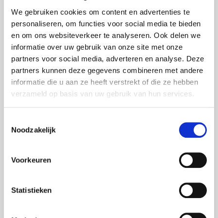
We gebruiken cookies om content en advertenties te
personaliseren, om functies voor social media te bieden
en om ons websiteverkeer te analyseren. Ook delen we
informatie over uw gebruik van onze site met onze
partners voor social media, adverteren en analyse. Deze
partners kunnen deze gegevens combineren met andere
informatie die u aan ze heeft verstrekt of die ze hebben
verzameld op basis van uw gebruik van hun services.
Toestemmingsselectie
Noodzakelijk
Bel me
:
+32 468 32 01 88
Voorkeuren
of mail me:
stefan.voss@foxxav.com
voor een vrijblijvend gesprek.
Statistieken