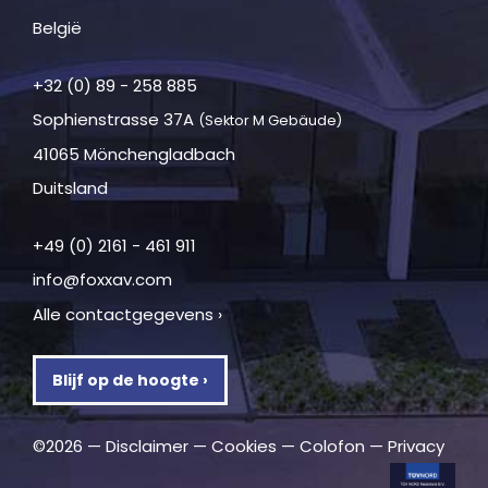
België
+32 (0) 89 - 258 885
Sophienstrasse 37A
(Sektor M Gebäude)
41065 Mönchengladbach
Duitsland
+49 (0) 2161 - 461 911
info@foxxav.com
Alle contactgegevens ›
Blijf op de hoogte ›
©2026 —
Disclaimer
—
Cookies
—
Colofon
—
Privacy