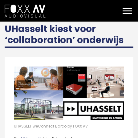
NL
Over ons
over ons / nieuws
UHASSELT collaboration
UHasselt kiest voor
‘collaboration’ onderwijs
UHASSELT weConnect Barco by FOXX AV