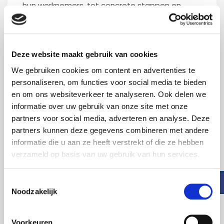
hun werknemers, tot concrete stappen en
invoering. Tegelijkertijd verhoogt het werkplezier
en productiviteit. En daar is het om te doen.
Deze website maakt gebruik van cookies
Nieuwsgierig wat FOXX AV, HIPP Consultancy
We gebruiken cookies om content en advertenties te
en MICoCo voor jouw organisatie en de
personaliseren, om functies voor social media te bieden
introductie of optimalisering van hybride
en om ons websiteverkeer te analyseren. Ook delen we
informatie over uw gebruik van onze site met onze
werken kunnen betekenen? Neem dan
partners voor social media, adverteren en analyse. Deze
contact op met Cas, Michel of Stefan. Hun
partners kunnen deze gegevens combineren met andere
gegevens staan hiernaast.
informatie die u aan ze heeft verstrekt of die ze hebben
verzameld op basis van uw gebruik van hun services.
Toestemmingsselectie
Download hier ons whitepaper "Hybride Werken"
Noodzakelijk
Voorkeuren