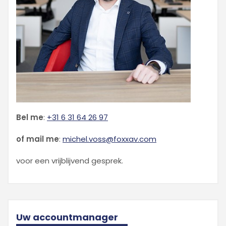
Bel me
:
+31 6 31 64 26 97
of mail me
:
michel.voss@foxxav.com
voor een vrijblijvend gesprek.
Uw accountmanager