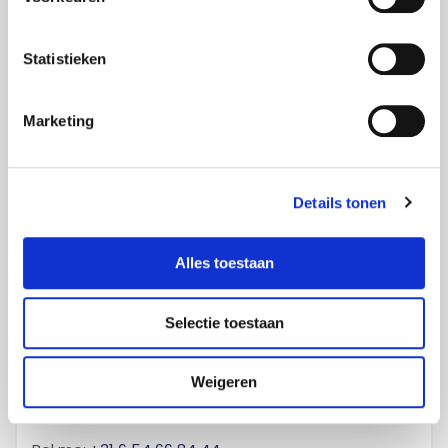
Uw accountmanager
Statistieken
Puk van Oijen
Marketing
Projects Noord-Limburg, Brabant en Gelderland
Details tonen
Alles toestaan
Selectie toestaan
Weigeren