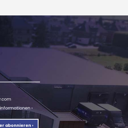
v.com
tinformationen ›
er abonnieren ›