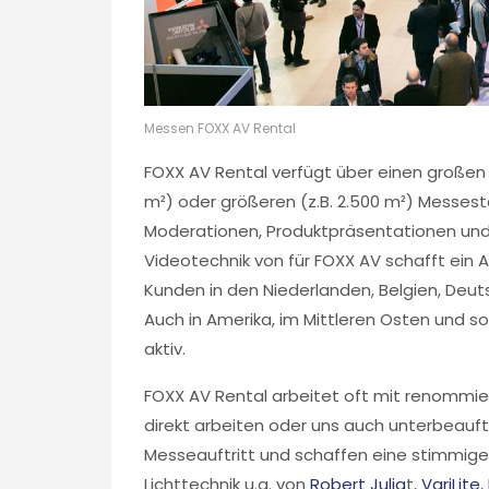
Messen FOXX AV Rental
FOXX AV Rental verfügt über einen großen M
m²) oder größeren (z.B. 2.500 m²) Messes
Moderationen, Produktpräsentationen und 
Videotechnik von für FOXX AV schafft ein 
Kunden in den Niederlanden, Belgien, Deuts
Auch in Amerika, im Mittleren Osten und s
aktiv.
FOXX AV Rental arbeitet oft mit renommi
direkt arbeiten oder uns auch unterbeauf
Messeauftritt und schaffen eine stimmig
Lichttechnik u.a. von
Robert Julia
t,
VariLite
,