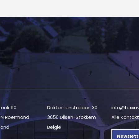
oek 110
Dokter Lenstralaan 30
info@foxxa
KN Roermond
3650 Dilsen-Stokkem
Alle Kontak
land
België
Newslett