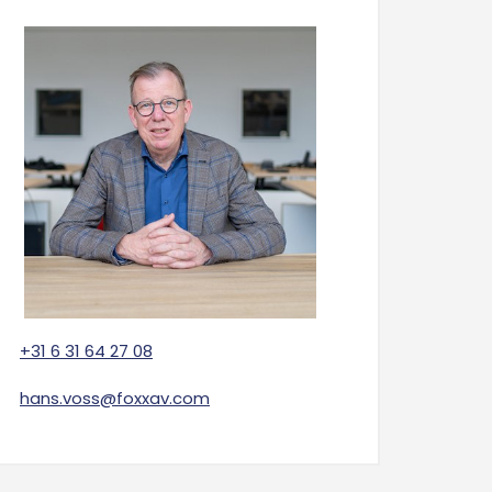
+31 6 31 64 27 08
hans.voss@foxxav.com