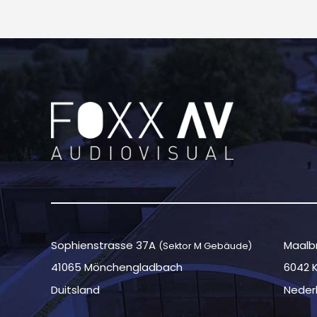
Sophienstrasse 37A
Maalbr
(Sektor M Gebäude)
41065 Mönchengladbach
6042 
Duitsland
Neder