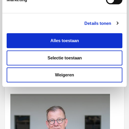
+49 160 544 93 62
Details tonen
Kevin.kallen@foxxav.com
Alles toestaan
Selectie toestaan
Ihr Kundenbetreuer
Weigeren
Hans Voss (DE)
Direktor