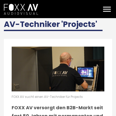
DE
Über uns
Stellenangebote
AV-Techniker-Projects
AV-Techniker 'Projects'
FOXX AV sucht einen AV-Techniker für Projects
FOXX AV versorgt den B2B-Markt seit
fast 50 Jahren mit permanenten und