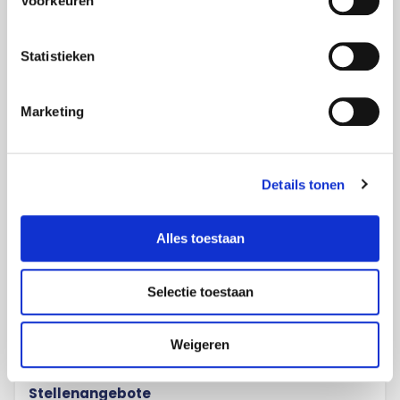
Voorkeuren
FOXX AV
Malbroek 110
Statistieken
6042KN Roermond
0475-592010
Marketing
Eine Akquise als Reaktion auf diese freie Stelle
wird nicht erwünscht.
Details tonen
Alles toestaan
Über uns
Selectie toestaan
Mitarbeiter
Mission / Vision
Weigeren
Nachhaltigkeit
Stellenangebote