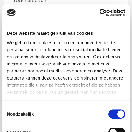
Team arbeiten
Unser Angebot
Wir bieten Ihnen einen sehr
abwechslungsreichen Arbeitsplatz in unserem
Deze website maakt gebruik van cookies
Familienunternehmen, in dem Kollegialität
We gebruiken cookies om content en advertenties te
großgeschrieben wird. Das Gehalt ist
personaliseren, om functies voor social media te bieden
marktgerecht und die Nebenleistungen sind
en om ons websiteverkeer te analyseren. Ook delen we
gut. Hinzu kommen die Aktivitäten mit dem
informatie over uw gebruik van onze site met onze
Betriebsrat sowie die alljährliche
partners voor social media, adverteren en analyse. Deze
Weihnachtsfeier.
partners kunnen deze gegevens combineren met andere
informatie die u aan ze heeft verstrekt of die ze hebben
Interessiert?
verzameld op basis van uw gebruik van hun services.
Sind Sie der AV-Techniker, den wir suchen?
Bewerben Sie sich jetzt und senden Sie Ihr
Toestemmingsselectie
Noodzakelijk
Motivationsschreiben inklusive Lebenslauf an:
hans.voss@foxxav.com