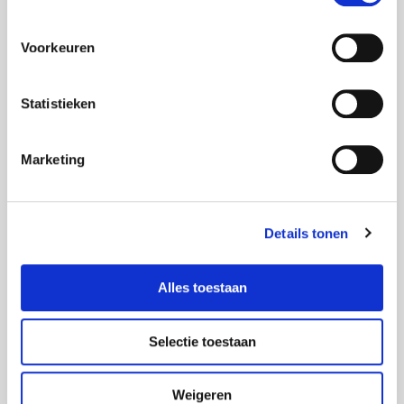
Systeme wie Scala funktionieren ähnlich. Sie
entscheiden selbst, welche Informationen wo
und wann besprochen werden. Das sogenannte
Voorkeuren
Reel hat eine gewisse Dauer und wiederholt
sich dann immer wieder. Neben Texten, Fotos
Statistieken
und Videos sowie RSS-Feeds sind auch
Verknüpfungen mit Outlook, Google Kalender,
Marketing
Geracc oder anderen Kalender-Apps möglich.
Der Narrowcasting-Ansatz von
FOXX AV
Details tonen
Bei FOXX AV verfolgen wir einen schrittweisen
Alles toestaan
Ansatz, um eine optimale Nutzung von
Narrowcasting in Ihrem Unternehmen zu
erreichen. Dabei greifen wir auf unsere über 15-
Selectie toestaan
jährige Erfahrung zurück.
Weigeren
Schritt 1:
Zielgruppen- und