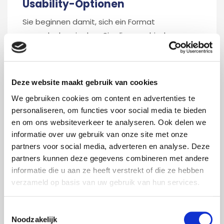
Usability-Optionen
Sie beginnen damit, sich ein Format
auszudenken, in dem Sie die verschiedenen
Informationskomponenten präsentieren
möchten. Ihr Ziel: zu
motivieren, zu inspirieren,
wertzuschätzen, zu informieren, Erfahrungen
Deze website maakt gebruik van cookies
zu schaffen
oder eine Kombination davon ist
We gebruiken cookies om content en advertenties te
führend. Sie berücksichtigen interne und/oder
personaliseren, om functies voor social media te bieden
externe Zielgruppen und wo die Narrowcasting
en om ons websiteverkeer te analyseren. Ook delen we
Screens installiert werden. Berücksichtigen Sie
informatie over uw gebruik van onze site met onze
auch das Bild-Text-Verhältnis, die Verwendung
partners voor social media, adverteren en analyse. Deze
externer Quellen und ggf. Videos. Der zweite
partners kunnen deze gegevens combineren met andere
Schritt besteht darin, eine sogenannte "Rolle"
informatie die u aan ze heeft verstrekt of die ze hebben
verzameld op basis van uw gebruik van hun services.
mit Layoutvorlagen in Ihrem eigenen Hausstil zu
erstellen. Vergleichen Sie es mit der Erstellung
Toestemmingsselectie
von PowerPoint oder Prezi. Die meisten
Noodzakelijk