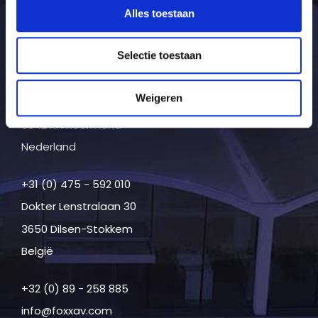
Alles toestaan
41065 Mönchengladbach
Duitsland
Selectie toestaan
+49 (0) 2161 - 461 911
Weigeren
Maalbroek 110
6042 KN Roermond
Nederland
+31 (0) 475 - 592 010
Dokter Lenstralaan 30
3650 Dilsen-Stokkem
België
+32 (0) 89 - 258 885
info@foxxav.com