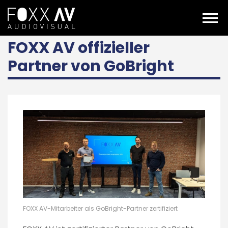
DE
Über uns
Aktuelles
FOXX AV offizieller Partner von GoBright
FOXX AV offizieller
Partner von GoBright
FOXX AV-Mitarbeiter als GoBright-Partner zertifiziert