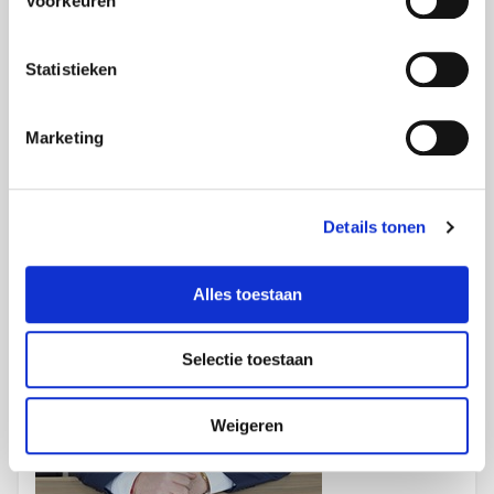
Voorkeuren
Statistieken
Ihr Kundenbetreuer
Marketing
Kevin Kallen
Salesmanager NRW
Details tonen
Alles toestaan
Selectie toestaan
Weigeren