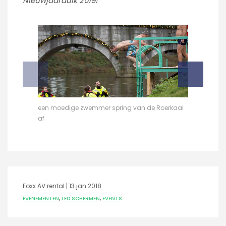
Nieuwjaarduik 2019!"
een moedige zwemmer spring van de Roerkaai
AV Point lei
af
Foxx AV rental |
13 jan 2018
EVENEMENTEN
,
LED SCHERMEN
,
EVENTS