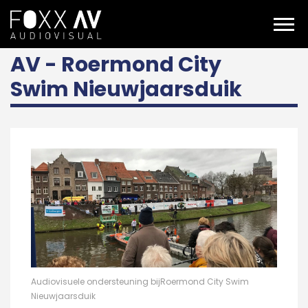
NL
Projecten
Nieuwjaarsduik Roermond City Swim
AV - Roermond City
Swim Nieuwjaarsduik
Audiovisuele ondersteuning bijRoermond City Swim
Nieuwjaarsduik