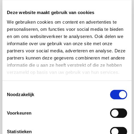
Deze website maakt gebruik van cookies
We gebruiken cookies om content en advertenties te
personaliseren, om functies voor social media te bieden
en om ons websiteverkeer te analyseren. Ook delen we
informatie over uw gebruik van onze site met onze
Bel me:
+31 6 38 77 59 89
partners voor social media, adverteren en analyse. Deze
of mail me:
wouter.voss@foxxav.com
partners kunnen deze gegevens combineren met andere
informatie die u aan ze heeft verstrekt of die ze hebben
voor een vrijblijvend gesprek.
verzameld op basis van uw gebruik van hun services.
Toestemmingsselectie
Noodzakelijk
Uw accountmanager
Voorkeuren
Hans Voss
Statistieken