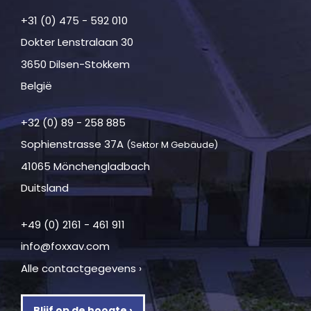
+31 (0) 475 - 592 010
Dokter Lenstralaan 30
3650 Dilsen-Stokkem
België
+32 (0) 89 - 258 885
Sophienstrasse 37A
(Sektor M Gebäude)
41065 Mönchengladbach
Duitsland
+49 (0) 2161 - 461 911
info@foxxav.com
Alle contactgegevens ›
Blijf op de hoogte ›