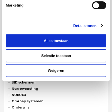
Projecten per categorie
Marketing
Expertise
Details tonen
Animaties
Bedrijfsfilm
Beurzen
Alles toestaan
Collaboration
Commercial
Selectie toestaan
Congres
Experience centers
Exposities
Weigeren
Events
LED schermen
Narrowcasting
NOBOXX
Omroep systemen
Onderwijs