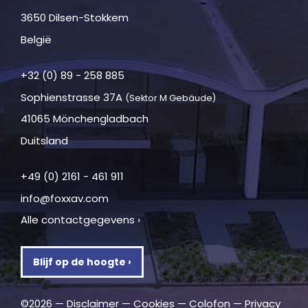
3650 Dilsen-Stokkem
België
+32 (0) 89 - 258 885
Sophienstrasse 37A
(Sektor M Gebäude)
41065 Mönchengladbach
Duitsland
+49 (0) 2161 - 461 911
info@foxxav.com
Alle contactgegevens ›
Blijf op de hoogte ›
©2026 —
Disclaimer
—
Cookies
—
Colofon
—
Privacy